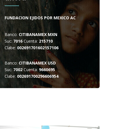
FUNDACION EJIDOS POR MEXICO AC
Banco:
CITIBANAMEX MXN
Suc:
7016
Cuenta:
215710
Clabe:
002691701602157106
Banco:
CITIBANAMEX USD
Suc:
7002
Cuenta:
9660695
Clabe:
002691700296606954