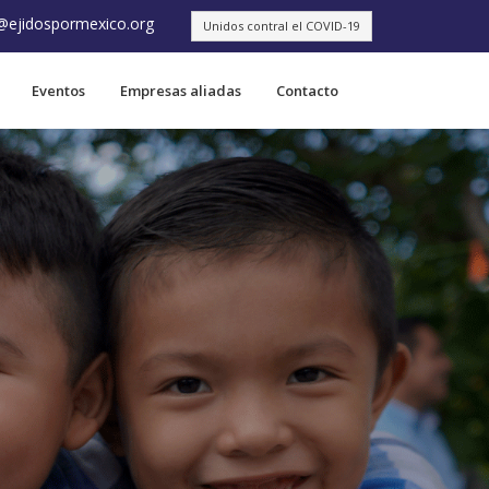
@ejidospormexico.org
Unidos contral el COVID-19
Eventos
Empresas aliadas
Contacto