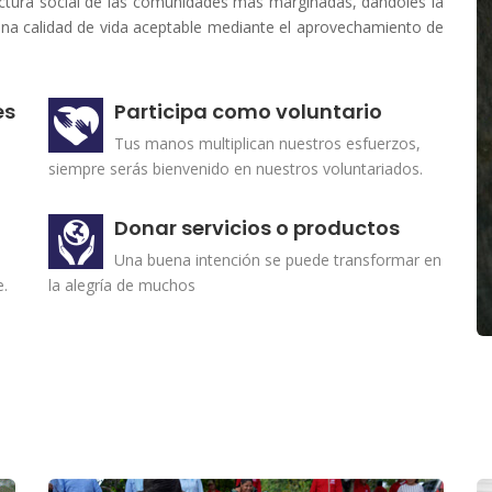
ctura social de las comunidades más marginadas, dándoles la
una calidad de vida aceptable mediante el aprovechamiento de
es
Participa como voluntario
Tus manos multiplican nuestros esfuerzos,
siempre serás bienvenido en nuestros voluntariados.
Donar servicios o productos
Una buena intención se puede transformar en
e.
la alegría de muchos