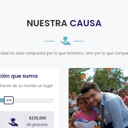
NUESTRA
CAUSA
icidad no está compuesta por lo que tenemos, sino por lo que compa
ción que suma
 hacen de su mundo un lugar
47%
0
$235,000
En proceso