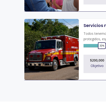
Servicios
Todos tenemos
protegidos, es
30%
0
$200,000
Objetivo